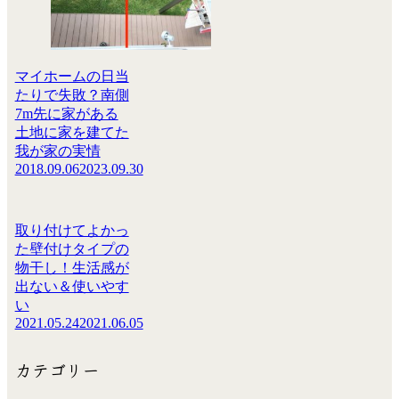
マイホームの日当
たりで失敗？南側
7m先に家がある
土地に家を建てた
我が家の実情
2018.09.06
2023.09.30
取り付けてよかっ
た壁付けタイプの
物干し！生活感が
出ない＆使いやす
い
2021.05.24
2021.06.05
カテゴリー