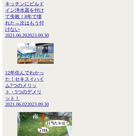
キッチンにビルド
イン浄水器を付け
て失敗！8年で壊
れた→次はもう付
けない
2021.06.20
2023.09.30
12年住んでわかっ
た！セキスイハイ
ム7つのメリッ
ト・5つのデメリ
ット！
2021.06.02
2023.09.30