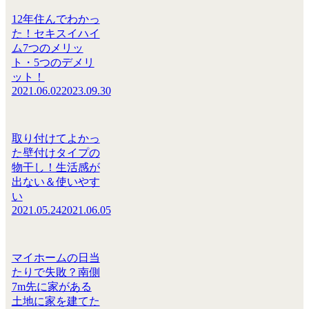
12年住んでわかっ
た！セキスイハイ
ム7つのメリッ
ト・5つのデメリ
ット！
2021.06.02
2023.09.30
取り付けてよかっ
た壁付けタイプの
物干し！生活感が
出ない＆使いやす
い
2021.05.24
2021.06.05
マイホームの日当
たりで失敗？南側
7m先に家がある
土地に家を建てた