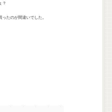
ょ？
買ったのが間違い
でした。