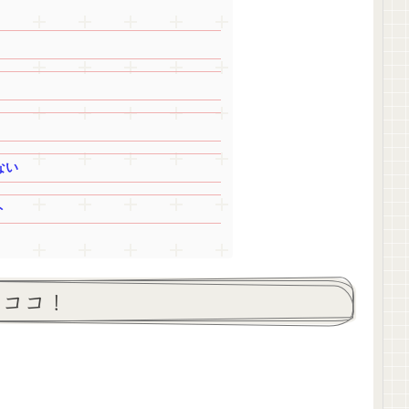
ない
ト
はココ！