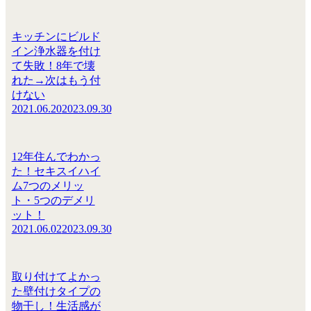
キッチンにビルド
イン浄水器を付け
て失敗！8年で壊
れた→次はもう付
けない
2021.06.20
2023.09.30
12年住んでわかっ
た！セキスイハイ
ム7つのメリッ
ト・5つのデメリ
ット！
2021.06.02
2023.09.30
取り付けてよかっ
た壁付けタイプの
物干し！生活感が