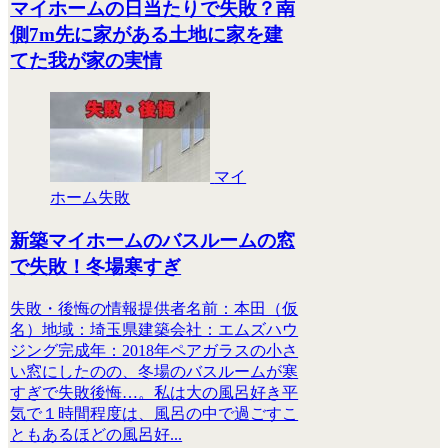
マイホームの日当たりで失敗？南
側7m先に家がある土地に家を建
てた我が家の実情
マイ
ホーム失敗
新築マイホームのバスルームの窓
で失敗！冬場寒すぎ
失敗・後悔の情報提供者名前：本田（仮
名）地域：埼玉県建築会社：エムズハウ
ジング完成年：2018年ペアガラスの小さ
い窓にしたのの、冬場のバスルームが寒
すぎで失敗後悔…。私は大の風呂好き平
気で１時間程度は、風呂の中で過ごすこ
ともあるほどの風呂好...