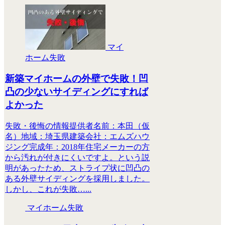
マイ
ホーム失敗
新築マイホームの外壁で失敗！凹
凸の少ないサイディングにすれば
よかった
失敗・後悔の情報提供者名前：本田（仮
名）地域：埼玉県建築会社：エムズハウ
ジング完成年：2018年住宅メーカーの方
から汚れが付きにくいですよ。という説
明があったため、ストライプ状に凹凸の
ある外壁サイディングを採用しました。
しかし、これが失敗…...
マイホーム失敗