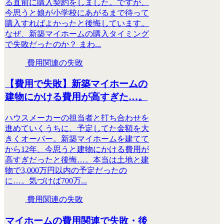
る直前に購入契約をしました。ですが、
今思うと娘が小学校にあがるまで待って
購入すればよかったと後悔しています。
なぜ、新築マイホームの購入タイミング
で失敗だったのか？ まわ...
費用関連の失敗
【費用で失敗】新築マイホームの
建物にかける費用が高すぎた…。
ハウスメーカーの担当者と打ち合わせを
進めていくうちに、予定してた金額を大
きくオーバー。新築マイホームを建てて
から12年、今思うと建物にかける費用が
高すぎだったと後悔…。本当は土地と建
物で3,000万円以内の予定だったの
に…。気づけば700万...
費用関連の失敗
マイホームの費用関連で失敗・後