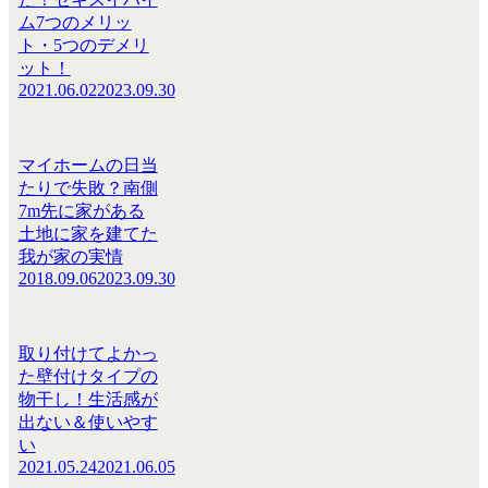
ム7つのメリッ
ト・5つのデメリ
ット！
2021.06.02
2023.09.30
マイホームの日当
たりで失敗？南側
7m先に家がある
土地に家を建てた
我が家の実情
2018.09.06
2023.09.30
取り付けてよかっ
た壁付けタイプの
物干し！生活感が
出ない＆使いやす
い
2021.05.24
2021.06.05