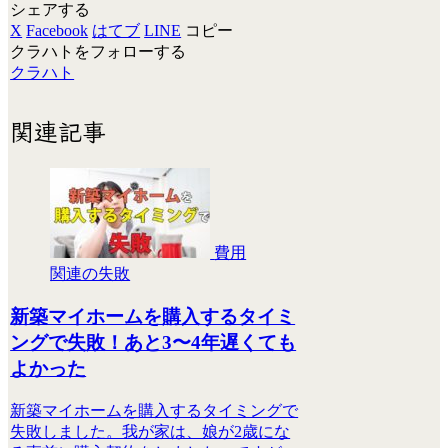
シェアする
X
Facebook
はてブ
LINE
コピー
クラハトをフォローする
クラハト
関連記事
費用
関連の失敗
新築マイホームを購入するタイミ
ングで失敗！あと3〜4年遅くても
よかった
新築マイホームを購入するタイミングで
失敗しました。我が家は、娘が2歳にな