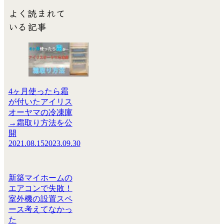
よく読まれて
いる記事
4ヶ月使ったら霜
が付いたアイリス
オーヤマの冷凍庫
→霜取り方法を公
開
2021.08.15
2023.09.30
新築マイホームの
エアコンで失敗！
室外機の設置スペ
ース考えてなかっ
た