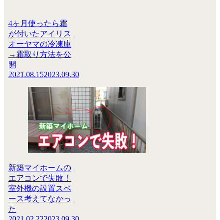
4ヶ月使ったら霜
が付いたアイリス
オーヤマの冷凍庫
→霜取り方法を公
開
2021.08.15
2023.09.30
新築マイホームの
エアコンで失敗！
室外機の設置スペ
ース考えてなかっ
た
2021.02.22
2023.09.30