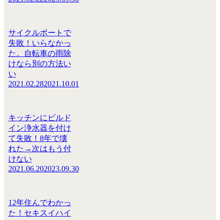
サイクルポートで
失敗！いらなかっ
た。自転車の雨除
けなら別の方法い
い
2021.02.28
2021.10.01
キッチンにビルド
イン浄水器を付け
て失敗！8年で壊
れた→次はもう付
けない
2021.06.20
2023.09.30
12年住んでわかっ
た！セキスイハイ