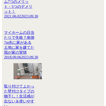
ム7つのメリッ
ト・5つのデメリ
ット！
2021.06.02
2023.09.30
マイホームの日当
たりで失敗？南側
7m先に家がある
土地に家を建てた
我が家の実情
2018.09.06
2023.09.30
取り付けてよかっ
た壁付けタイプの
物干し！生活感が
出ない＆使いやす