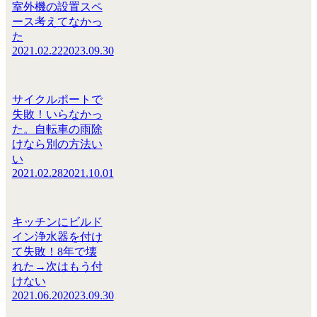
室外機の設置スペ
ース考えてなかっ
た
2021.02.22
2023.09.30
サイクルポートで
失敗！いらなかっ
た。自転車の雨除
けなら別の方法い
い
2021.02.28
2021.10.01
キッチンにビルド
イン浄水器を付け
て失敗！8年で壊
れた→次はもう付
けない
2021.06.20
2023.09.30