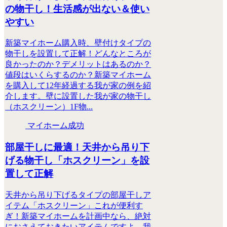
の物干し！生活感が出ない＆使い
やすい
新築マイホーム購入時、壁付けタイプの
物干しを設置して正解！どんなところが
良かったのか？デメリットはあるのか？
値段はいくらするのか？新築マイホーム
を購入して12年経過する我が家の例を紹
介します。壁に設置した我が家の物干し
（ホスクリーン）1F物...
マイホーム成功
部屋干しに最適！天井から吊り下
げる物干し「ホスクリーン」を設
置して正解
天井から吊り下げるタイプの部屋干しア
イテム「ホスクリーン」これが便利す
ぎ！新築マイホームを計画中なら、絶対
におさえておきたいアイテムですよ。我